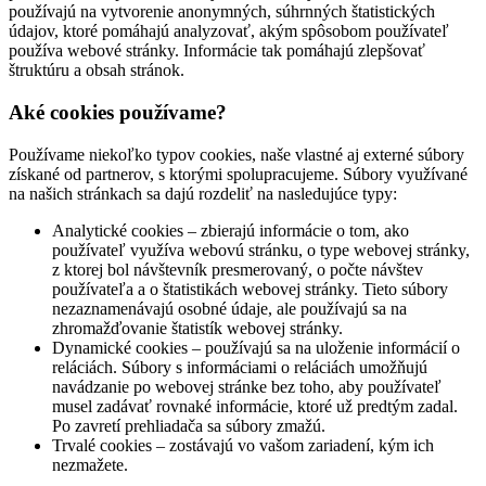
používajú na vytvorenie anonymných, súhrnných štatistických
údajov, ktoré pomáhajú analyzovať, akým spôsobom používateľ
používa webové stránky. Informácie tak pomáhajú zlepšovať
štruktúru a obsah stránok.
Aké cookies používame?
Používame niekoľko typov cookies, naše vlastné aj externé súbory
získané od partnerov, s ktorými spolupracujeme. Súbory využívané
na našich stránkach sa dajú rozdeliť na nasledujúce typy:
Analytické cookies – zbierajú informácie o tom, ako
používateľ využíva webovú stránku, o type webovej stránky,
z ktorej bol návštevník presmerovaný, o počte návštev
používateľa a o štatistikách webovej stránky. Tieto súbory
nezaznamenávajú osobné údaje, ale používajú sa na
zhromažďovanie štatistík webovej stránky.
Dynamické cookies – používajú sa na uloženie informácií o
reláciách. Súbory s informáciami o reláciách umožňujú
navádzanie po webovej stránke bez toho, aby používateľ
musel zadávať rovnaké informácie, ktoré už predtým zadal.
Po zavretí prehliadača sa súbory zmažú.
Trvalé cookies – zostávajú vo vašom zariadení, kým ich
nezmažete.