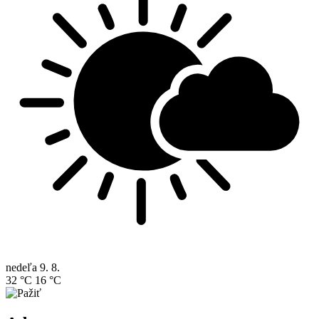
nedeľa
9. 8.
32 °C
16 °C