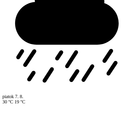
piatok
7. 8.
30 °C
19 °C