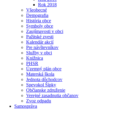
Rok 2018
Všeobecné
Demografia
História obce
Symboly obce
Zaujímavosti v obci
Pažitské zvesti
Kalendár akcií
Pre návštevníkov
Služby v obci
Knižnica
PHSR
Územný plán obce
Materská škola
Jednota dôchodcov
Spevokol Šípky
Občianske združenie
Verejné zasadnutia občanov
Zvoz odpadu
Samospráva