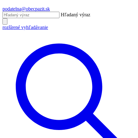
podatelna@obecpazit.sk
Hľadaný výraz
rozšírené vyhľadávanie