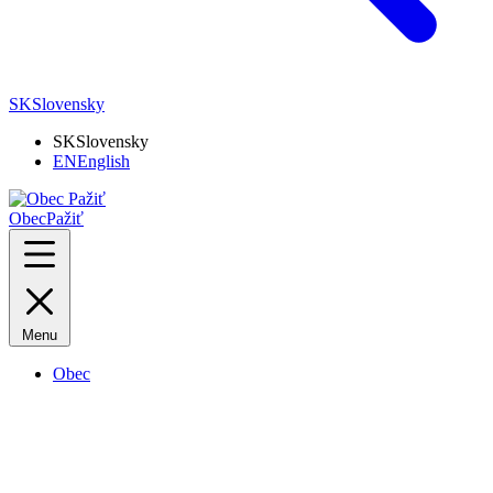
SK
Slovensky
SK
Slovensky
EN
English
Obec
Pažiť
Menu
Obec