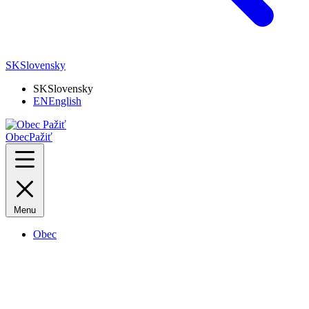
SK
Slovensky
SK
Slovensky
EN
English
Obec
Pažiť
Menu
Obec