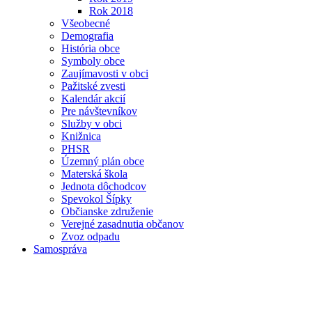
Rok 2018
Všeobecné
Demografia
História obce
Symboly obce
Zaujímavosti v obci
Pažitské zvesti
Kalendár akcií
Pre návštevníkov
Služby v obci
Knižnica
PHSR
Územný plán obce
Materská škola
Jednota dôchodcov
Spevokol Šípky
Občianske združenie
Verejné zasadnutia občanov
Zvoz odpadu
Samospráva