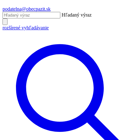
podatelna@obecpazit.sk
Hľadaný výraz
rozšírené vyhľadávanie