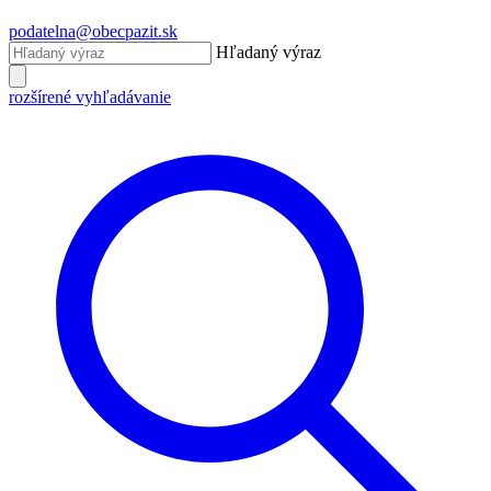
podatelna@obecpazit.sk
Hľadaný výraz
rozšírené vyhľadávanie