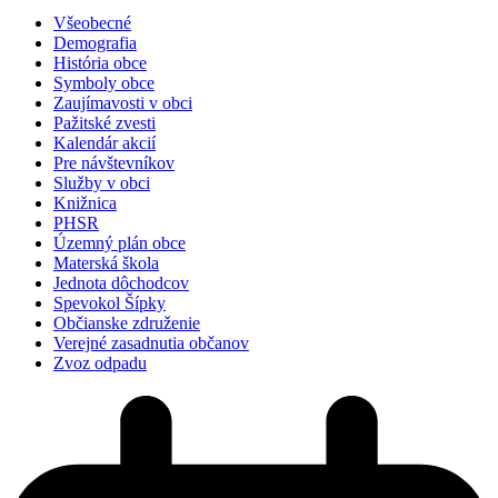
Všeobecné
Demografia
História obce
Symboly obce
Zaujímavosti v obci
Pažitské zvesti
Kalendár akcií
Pre návštevníkov
Služby v obci
Knižnica
PHSR
Územný plán obce
Materská škola
Jednota dôchodcov
Spevokol Šípky
Občianske združenie
Verejné zasadnutia občanov
Zvoz odpadu