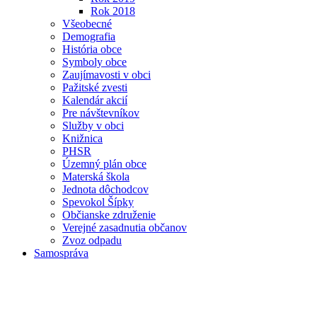
Rok 2018
Všeobecné
Demografia
História obce
Symboly obce
Zaujímavosti v obci
Pažitské zvesti
Kalendár akcií
Pre návštevníkov
Služby v obci
Knižnica
PHSR
Územný plán obce
Materská škola
Jednota dôchodcov
Spevokol Šípky
Občianske združenie
Verejné zasadnutia občanov
Zvoz odpadu
Samospráva