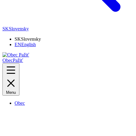
SK
Slovensky
SK
Slovensky
EN
English
Obec
Pažiť
Menu
Obec