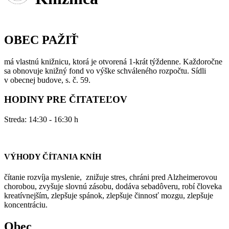
OBEC PAŽIŤ
má vlastnú knižnicu, ktorá je otvorená 1-krát týždenne. Každoročne
sa obnovuje knižný fond vo výške schváleného rozpočtu. Sídli
v obecnej budove, s. č. 59.
HODINY PRE ČITATEĽOV
Streda: 14:30 - 16:30 h
VÝHODY ČÍTANIA KNÍH
čítanie rozvíja myslenie, znižuje stres, chráni pred Alzheimerovou
chorobou, zvyšuje slovnú zásobu, dodáva sebadôveru, robí človeka
kreatívnejším, zlepšuje spánok, zlepšuje činnosť mozgu, zlepšuje
koncentráciu.
Obec