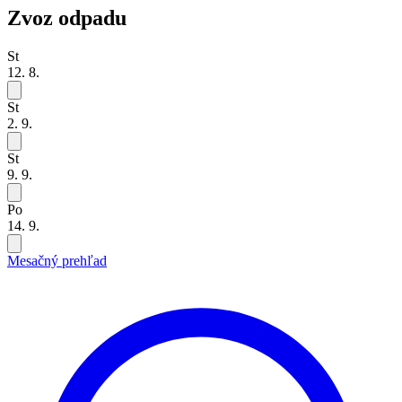
Zvoz odpadu
St
12. 8.
St
2. 9.
St
9. 9.
Po
14. 9.
Mesačný prehľad