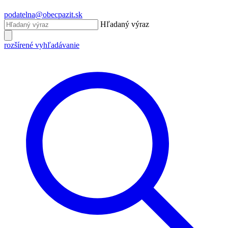
podatelna@obecpazit.sk
Hľadaný výraz
rozšírené vyhľadávanie