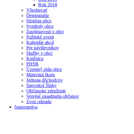
Rok 2018
Všeobecné
Demografia
História obce
Symboly obce
Zaujímavosti v obci
Pažitské zvesti
Kalendár akcií
Pre návštevníkov
Služby v obci
Knižnica
PHSR
Územný plán obce
Materská škola
Jednota dôchodcov
Spevokol Šípky
Občianske združenie
Verejné zasadnutia občanov
Zvoz odpadu
Samospráva