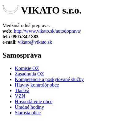
VIKATO s.r.o.
Medzinárodná preprava.
web:
http://www.vikato.sk/autodoprava/
tel.: 0905/342 883
e-mail:
vikato@vikato.sk
Samospráva
Komisie OZ
Zasadnutia OZ
Kompetencie a poskytované služby
Hlavný kontrolór obce
Tlačivá
VZN
Hospodárenie obce
Úradné hodiny
Starosta obce