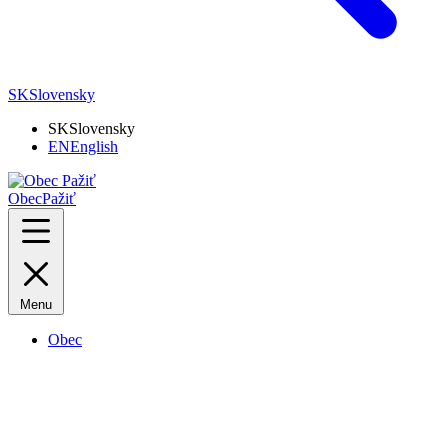
SK
Slovensky
SK
Slovensky
EN
English
Obec
Pažiť
Menu
Obec