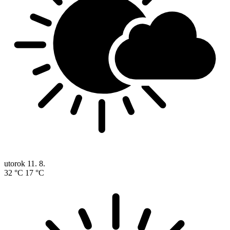
utorok
11. 8.
32 °C
17 °C