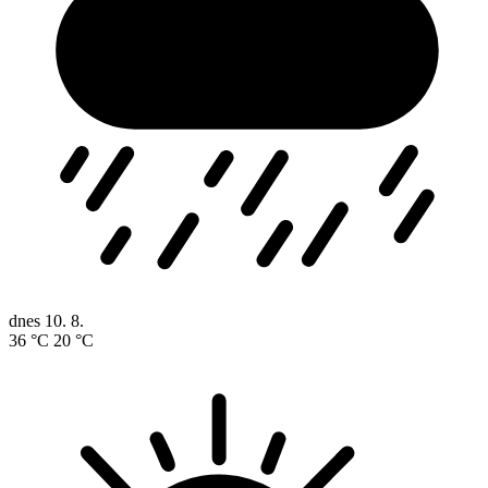
dnes
10. 8.
36 °C
20 °C