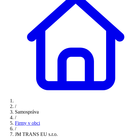
/
Samospráva
/
Firmy v obci
/
JM TRANS EU s.r.o.