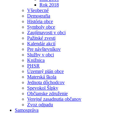
Rok 2018
Všeobecné
Demografia
História obce
Symboly obce
Zaujímavosti v obci
Pažitské zvesti
Kalendár akcií
Pre návštevníkov
Služby v obci
Knižnica
PHSR
Územný plán obce
Materská škola
Jednota dôchodcov
Spevokol Šípky
Občianske združenie
Verejné zasadnutia občanov
Zvoz odpadu
Samospráva