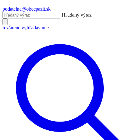
podatelna@obecpazit.sk
Hľadaný výraz
rozšírené vyhľadávanie