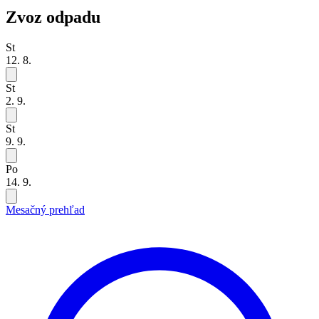
Zvoz odpadu
St
12. 8.
St
2. 9.
St
9. 9.
Po
14. 9.
Mesačný prehľad