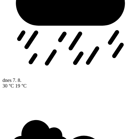
dnes
7. 8.
30 °C
19 °C