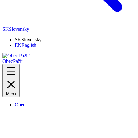
SK
Slovensky
SK
Slovensky
EN
English
Obec
Pažiť
Menu
Obec