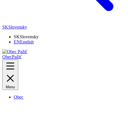
SK
Slovensky
SK
Slovensky
EN
English
Obec
Pažiť
Menu
Obec