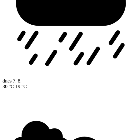
dnes
7. 8.
30 °C
19 °C