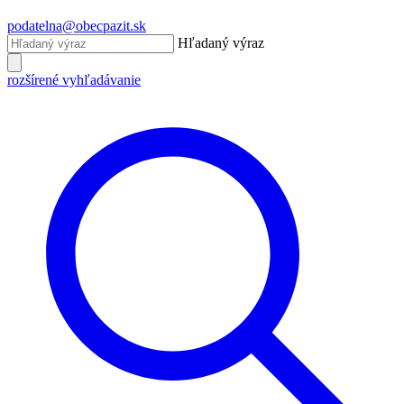
podatelna@obecpazit.sk
Hľadaný výraz
rozšírené vyhľadávanie