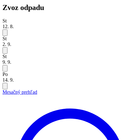
Zvoz odpadu
St
12. 8.
St
2. 9.
St
9. 9.
Po
14. 9.
Mesačný prehľad