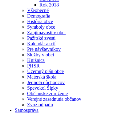
Rok 2018
Všeobecné
Demografia
História obce
Symboly obce
Zaujímavosti v obci
Pažitské zvesti
Kalendár akcií
Pre návštevníkov
Služby v obci
Knižnica
PHSR
Územný plán obce
Materská škola
Jednota dôchodcov
Spevokol Šípky
Občianske združenie
Verejné zasadnutia občanov
Zvoz odpadu
Samospráva