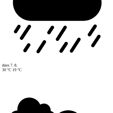
dnes
7. 8.
30 °C
19 °C