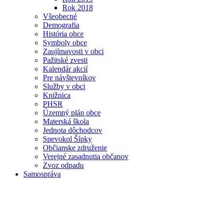
Rok 2018
Všeobecné
Demografia
História obce
Symboly obce
Zaujímavosti v obci
Pažitské zvesti
Kalendár akcií
Pre návštevníkov
Služby v obci
Knižnica
PHSR
Územný plán obce
Materská škola
Jednota dôchodcov
Spevokol Šípky
Občianske združenie
Verejné zasadnutia občanov
Zvoz odpadu
Samospráva