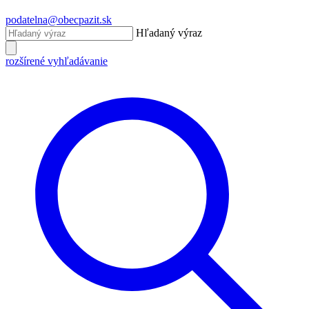
podatelna@obecpazit.sk
Hľadaný výraz
rozšírené vyhľadávanie