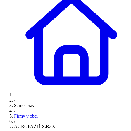
/
Samospráva
/
Firmy v obci
/
AGROPAŽIŤ S.R.O.