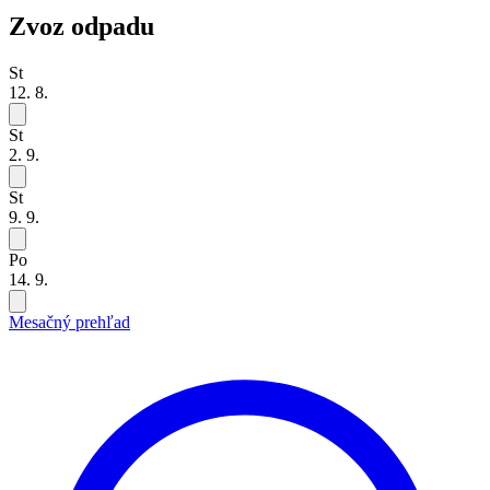
Zvoz odpadu
St
12. 8.
St
2. 9.
St
9. 9.
Po
14. 9.
Mesačný prehľad