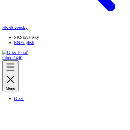
SK
Slovensky
SK
Slovensky
EN
English
Obec
Pažiť
Menu
Obec