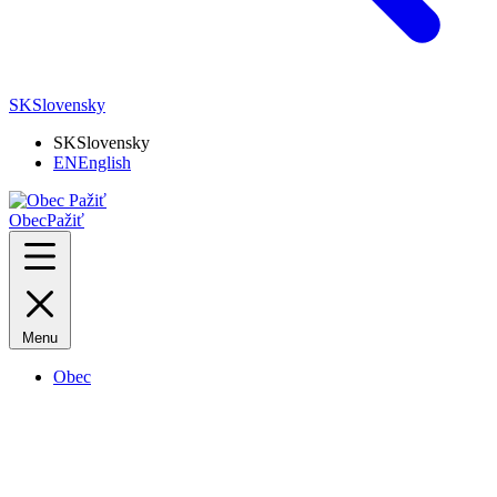
SK
Slovensky
SK
Slovensky
EN
English
Obec
Pažiť
Menu
Obec