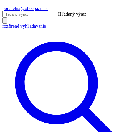
podatelna@obecpazit.sk
Hľadaný výraz
rozšírené vyhľadávanie