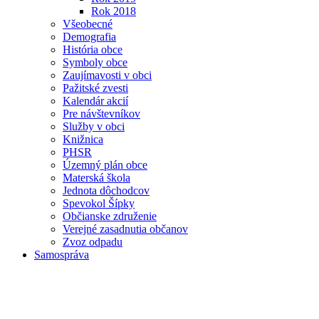
Rok 2018
Všeobecné
Demografia
História obce
Symboly obce
Zaujímavosti v obci
Pažitské zvesti
Kalendár akcií
Pre návštevníkov
Služby v obci
Knižnica
PHSR
Územný plán obce
Materská škola
Jednota dôchodcov
Spevokol Šípky
Občianske združenie
Verejné zasadnutia občanov
Zvoz odpadu
Samospráva