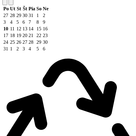
Po
Ut
St
Št
Pia
So
Ne
27
28
29
30
31
1
2
3
4
5
6
7
8
9
10
11
12
13
14
15
16
17
18
19
20
21
22
23
24
25
26
27
28
29
30
31
1
2
3
4
5
6