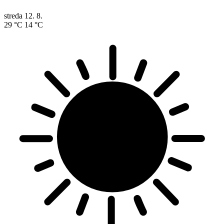
streda
12. 8.
29 °C
14 °C