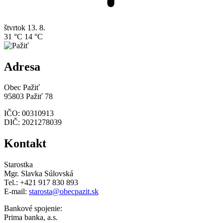
štvrtok
13. 8.
31 °C
14 °C
Adresa
Obec Pažiť
95803 Pažiť 78
IČO: 00310913
DIČ: 2021278039
Kontakt
Starostka
Mgr. Slavka Súlovská
Tel.: +421 917 830 893
E-mail:
starosta@obecpazit.sk
Bankové spojenie:
Prima banka, a.s.