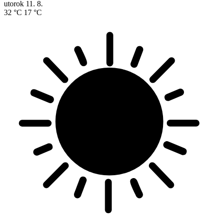
utorok
11. 8.
32 °C
17 °C