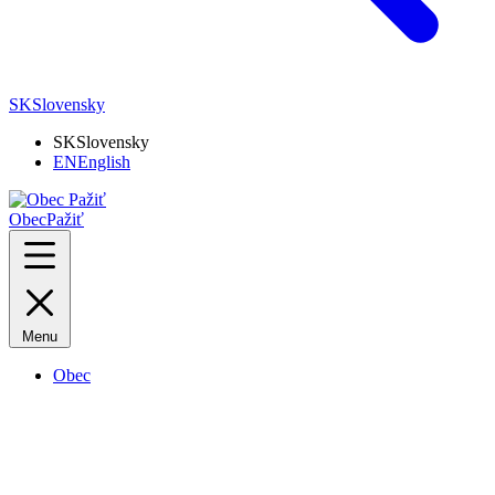
SK
Slovensky
SK
Slovensky
EN
English
Obec
Pažiť
Menu
Obec