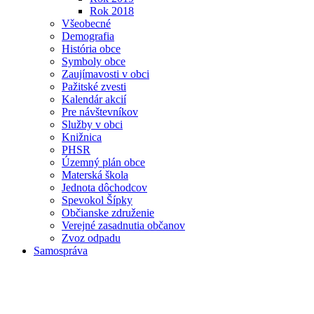
Rok 2018
Všeobecné
Demografia
História obce
Symboly obce
Zaujímavosti v obci
Pažitské zvesti
Kalendár akcií
Pre návštevníkov
Služby v obci
Knižnica
PHSR
Územný plán obce
Materská škola
Jednota dôchodcov
Spevokol Šípky
Občianske združenie
Verejné zasadnutia občanov
Zvoz odpadu
Samospráva