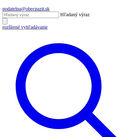
podatelna@obecpazit.sk
Hľadaný výraz
rozšírené vyhľadávanie